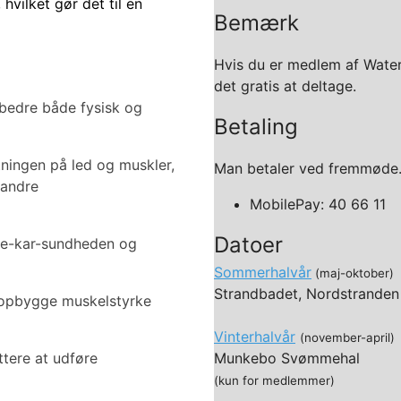
vilket gør det til en
Bemærk
Hvis du er medlem af Water
det gratis at deltage.
bedre både fysisk og
Betaling
tningen på led og muskler,
Man betaler ved fremmøde
 andre
MobilePay: 40 66 11
Datoer
te-kar-sundheden og
Sommerhalvår
(maj-oktober)
Strandbadet, Nordstranden
opbygge muskelstyrke
Vinterhalvår
(november-april)
tere at udføre
Munkebo Svømmehal
(kun for medlemmer)