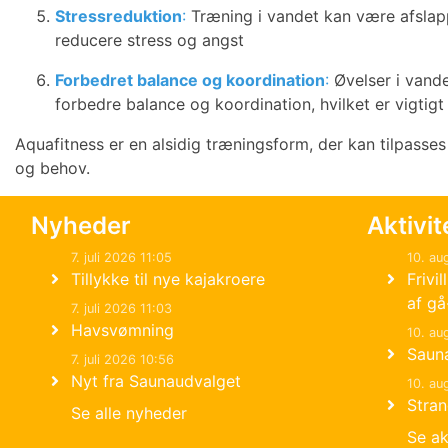
Stressreduktion
:
Træning i vandet kan være afsla
reducere stress og angst
Forbedret balance og koordination
:
Øvelser i vand
forbedre balance og koordination, hvilket er vigtigt
Aquafitness er en alsidig træningsform, der kan tilpasses 
og behov.
Nyheder
Aktivit
7. juli 2026 11:05
10. au
Tillykke til nye kajakroere
Frivi
af ga
7. juli 2026 11:03
Havsvømning
10. au
Saun
7. juli 2026 10:56
Nyt fra Saunaudvalget
10. au
Stra
Se alle nyheder
Se ak