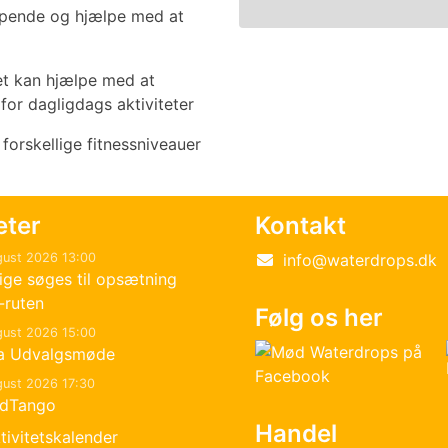
ppende og hjælpe med at
et kan hjælpe med at
 for dagligdags aktiviteter
forskellige fitnessniveauer
eter
Kontakt
gust 2026 13:00
info@waterdrops.dk
llige søges til opsætning
̊-ruten
Følg os her
gust 2026 15:00
a Udvalgsmøde
gust 2026 17:30
ndTango
Handel
tivitetskalender