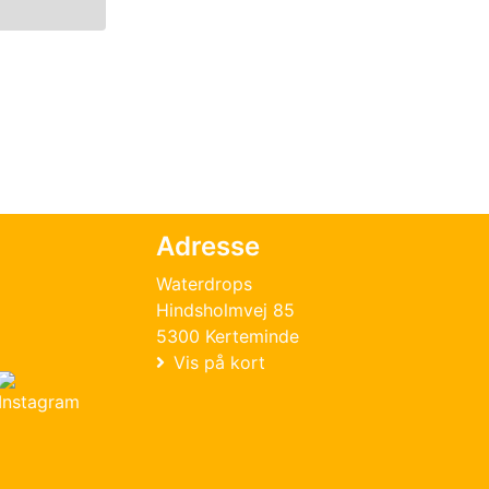
Adresse
Waterdrops
Hindsholmvej 85
5300 Kerteminde
Vis på kort