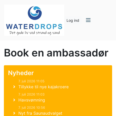
Log ind
Book en ambassadør
Nyheder
7. juli 2026 11:05
Tillykke til nye kajakroere
7. juli 2026 11:03
Havsvømning
7. juli 2026 10:56
Nyt fra Saunaudvalget