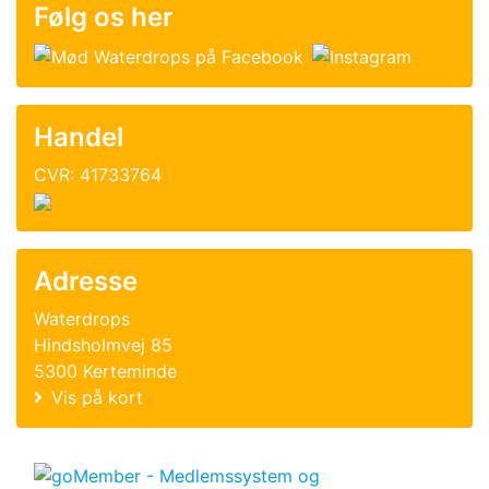
Følg os her
Handel
CVR: 41733764
Adresse
Waterdrops
Hindsholmvej 85
5300 Kerteminde
Vis på kort